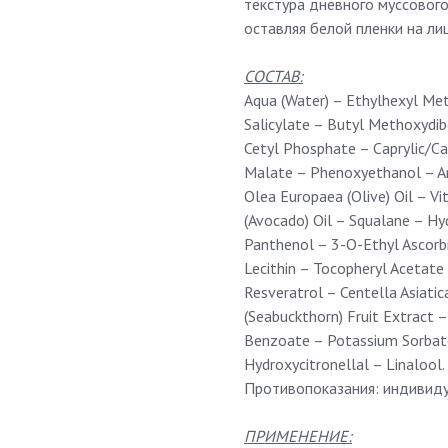
текстура дневного муссового
оставляя белой пленки на лиц
СОСТАВ:
Aqua (Water) – Ethylhexyl Me
Salicylate – Butyl Methoxydi
Cetyl Phosphate – Caprylic/Ca
Malate – Phenoxyethanol – A
Olea Europaea (Olive) Oil – Vit
(Avocado) Oil – Squalane – Hy
Panthenol – 3-O-Ethyl Ascorb
Lecithin – Tocopheryl Acetate
Resveratrol – Centella Asiat
(Seabuckthorn) Fruit Extract –
Benzoate – Potassium Sorbat
Hydroxycitronellal – Linalool.
Противопоказания: индивиду
ПРИМЕНЕНИЕ: