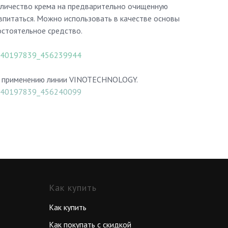
оличество крема на предварительно очищенную
 впитаться. Можно использовать в качестве основы
остоятельное средство.
eo-40197839_456239944
у применению линии VINOTECHNOLOGY.
eo-40197839_456240099
Как купить
Как купить
Как покупать с скидкой