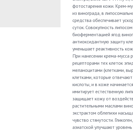
фотостарения кожи. Крем-му
из винограда, в липосомальн
средства обеспечивает уско
суток. Совокупность липосо
биоферментацией ягод виног
антиоксидантную защиту кле
уменьшает реактивность кож
При нанесении крема-мусса 
рецепторами тех клеток эпи
меланоцитами (клетками, в
клетками, которые отвечают 
кислоты, и в коже начинаетс
имитирует естественную лип
защищает кожу от воздейств
растительными маслами вино
экстрактом облепихи насыщае
чувство стянутости. Гликоге
азиатской улучшают уровень 