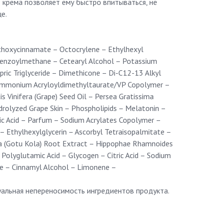
 крема позволяет ему быстро впитываться, не
е.
thoxycinnamate – Octocrylene – Ethylhexyl
benzoylmethane – Cetearyl Alcohol – Potassium
pric Triglyceride – Dimethicone – Di-C12-13 Alkyl
mmonium Acryloyldimethyltaurate/VP Copolymer –
is Vinifera (Grape) Seed Oil – Persea Gratissima
drolyzed Grape Skin – Phospholipids – Melatonin –
ic Acid – Parfum – Sodium Acrylates Copolymer –
 – Ethylhexylglycerin – Ascorbyl Tetraisopalmitate –
ica (Gotu Kola) Root Extract – Hippophae Rhamnoides
 Polyglutamic Acid – Glycogen – Citric Acid – Sodium
e – Cinnamyl Alcohol – Limonene –
альная непереносимость ингредиентов продукта.