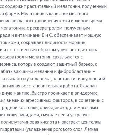
сс содержит растительный мелатонин, полученный
ой форме. Мелатонин в качестве местного
рение цикла восстановления кожи в любое время
м мелатонина с ресвератролом, полученным
рада и витаминами Е и С, обеспечивает мощную
ток кожи, сокращает видимость морщин,
и и естественным образом улучшает цвет лица.
ресвератрол и мелатонин связываются с
дермиса, которые создают защитный барьер, с
ырабатывающими меланин) и фибробластами –
за выработку коллагена, эластина и гиалуроновой
я активная восстановительная работа. Сквалан
идную мантию, быстро проникает в эпидермис,
ия внешних агрессивных факторов, в сочетании с
градной косточки, оливы, авокадо и масляным
т кожу липидами, смягчает ее и устраняет
н, полиглутаминовая кислота и экстракт центеллы
гидратации (увлажнения) рогового слоя. Легкая