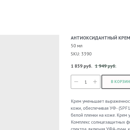
АНТИОКСИДАНТНЫЙ КРЕМ-М
50 мл
SKU:
3390
1 859
руб.
1 949
руб.
В КОРЗИН
Крем уменьшает выраженнос
кожи, обеспечивая УФ- (SPF1
белой пленки на коже. Крем 
Комплекс солнцезащитных ф
спектра, включая УФА-лучи,