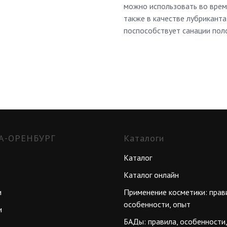
можно использовать во время
также в качестве лубриканта
поспособствует санации пол
А-ОРЕНБУРГ
Каталоги
Каталог
Каталог онлайн
и
Применение косметики: прав
особенности, опыт
и
БАДы: правила, особенности