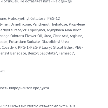
 и отдушек. Не оставляет пятен на одежде.
icone, Hydroxyethyl Cellulose, PEG-12
mer, Dimethicone, Panthenol, Trehalose, Propylene
methyltaurate/VP Copolymer, Nymphaea Alba Root
anga Odorata Flower Oil, Urea, Citric Acid, Arginine,
ate, Potassium Sorbate, Diazolidinyl Urea,
, Coceth-7, PPG-1-PEG-9 Lauryl Glycol Ether, PEG-
enzyl Benzoate, Benzyl Salicylate*, Farnesol*,
сел
ость ингредиентов продукта.
ти на предварительно очищенную кожу. Гель