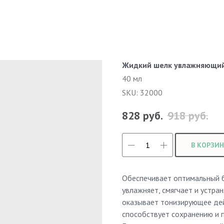
Жидкий шелк увлажняющий 
40 мл
SKU:
32000
828
руб.
918
руб.
В КОРЗИН
Обеспечивает оптимальный б
увлажняет, смягчает и устра
оказывает тонизирующее дей
способствует сохранению и