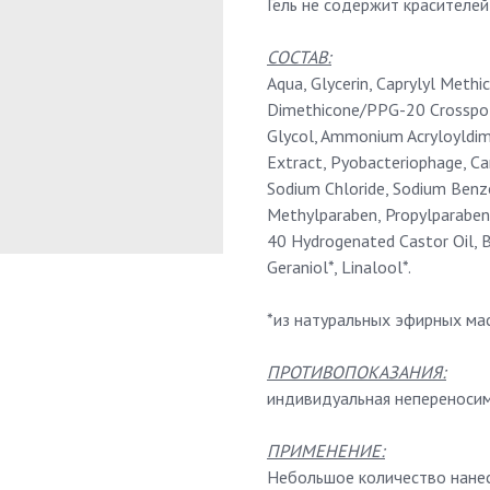
Гель не содержит красителей
СОСТАВ:
Aqua, Glycerin, Caprylyl Meth
Dimethicone/PPG-20 Crosspoly
Glycol, Ammonium Acryloyldi
Extract, Pyobacteriophage, Can
Sodium Chloride, Sodium Benzo
Methylparaben, Propylparaben
40 Hydrogenated Castor Oil, B
Geraniol*, Linalool*.
*из натуральных эфирных ма
ПРОТИВОПОКАЗАНИЯ:
индивидуальная непереносим
ПРИМЕНЕНИЕ:
Небольшое количество нанес