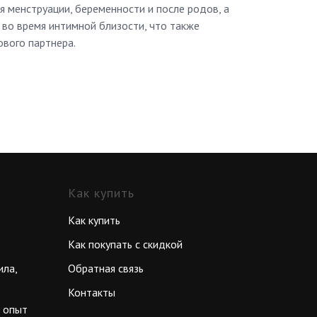
 менструации, беременности и после родов, а
 во время интимной близости, что также
ового партнера.
Как купить
Как купить
Как покупать с скидкой
ила,
Обратная связь
Контакты
, опыт