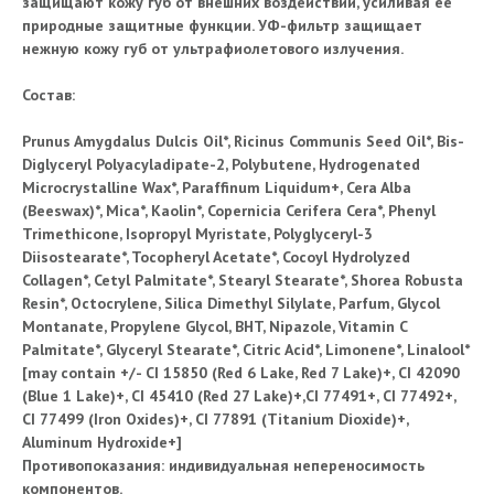
защищают кожу губ от внешних воздействий, усиливая ее
природные защитные функции. УФ-фильтр защищает
нежную кожу губ от ультрафиолетового излучения.
Состав:
Prunus Amygdalus Dulcis Oil*, Ricinus Communis Seed Oil*, Bis-
Diglyceryl Polyacyladipate-2, Polybutene, Hydrogenated
Microcrystalline Wax*, Paraffinum Liquidum+, Cera Alba
(Beeswax)*, Mica*, Kaolin*, Copernicia Cerifera Cera*, Phenyl
Trimethicone, Isopropyl Myristate, Polyglyceryl-3
Diisostearate*, Tocopheryl Acetate*, Cocoyl Hydrolyzed
Collagen*, Cetyl Palmitate*, Stearyl Stearate*, Shorea Robusta
Resin*, Octocrylene, Silica Dimethyl Silylate, Parfum, Glycol
Montanate, Propylene Glycol, BHT, Nipazole, Vitamin C
Palmitate*, Glyceryl Stearate*, Citric Acid*, Limonene*, Linalool*
[may contain +/- CI 15850 (Red 6 Lake, Red 7 Lake)+, CI 42090
(Blue 1 Lake)+, CI 45410 (Red 27 Lake)+,CI 77491+, CI 77492+,
CI 77499 (Iron Oxides)+, CI 77891 (Titanium Dioxide)+,
Aluminum Hydroxide+]
Противопоказания: индивидуальная непереносимость
компонентов.