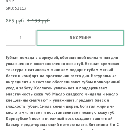
4.5 г
SKU:
52113
869
руб.
1 199
руб.
В КОРЗИНУ
Губная помада с формулой, обогащенной коллагеном для
увлажнения и восстановления кожи губ. Нежная кремовая
текстура с сатиновым финишем подарит губам мягкий
блеск и комфорт на протяжении всего дня. Натуральные
ингредиенты в составе обеспечивают губам полноценный
уход и заботу. Коллаген увлажняет и поддерживает
эластичность кожи губ. Масло сладкого миндаля и масло
клещевины смягчают и увлажняют, придают блеск и
гладкость губам. Смола семян шореи, богатая жирными
кислотами, питает и восстанавливает нежную кожу губ.
Карнаубский воск и пчелиный воск создают защитный
барьер, предотвращающий потерю влаги. Витамины Е и С