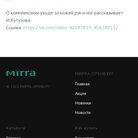
О комплексном уходе за кожей рук и ног рассказывает
И.Кутузова.
Ссылка:
https://vk.com/video-40197839_456240152
МИРРА-ОРЕНБУРГ
Главная
© 2021 МИРРА-ОРЕНБУРГ
Акции
Новинки
Новости
Каталоги
Как купить
Каталог
Как купить